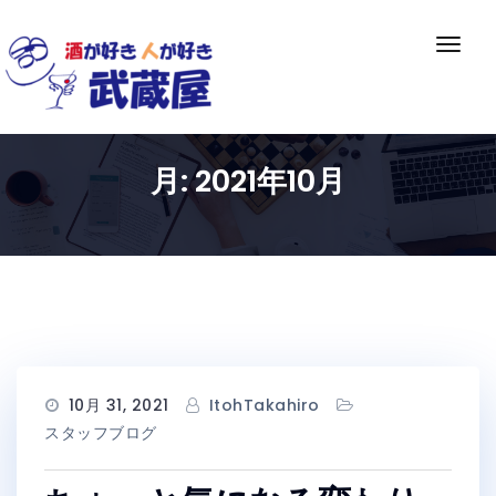
Skip
to
ナ
content
ビ
ゲ
ー
シ
月:
2021年10月
ョ
ン
切
り
替
え
10月 31, 2021
ItohTakahiro
スタッフブログ