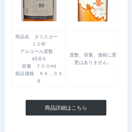
商品名 タリスカー
１０年
アルコール度数
度数、容量、価格に変
45.8％
更はありません。
容量 ７００ml
税込価格 ￥４，０４
８
商品詳細はこちら