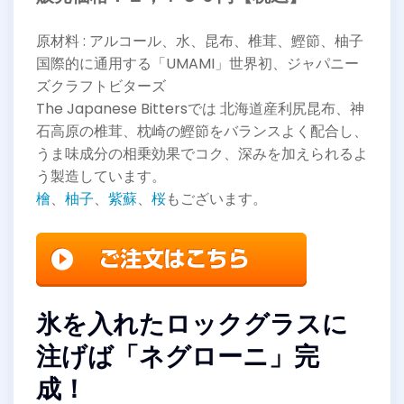
原材料 : アルコール、水、昆布、椎茸、鰹節、柚子
国際的に通用する「UMAMI」世界初、ジャパニー
ズクラフトビターズ
The Japanese Bittersでは 北海道産利尻昆布、神
石高原の椎茸、枕崎の鰹節をバランスよく配合し、
うま味成分の相乗効果でコク、深みを加えられるよ
う製造しています。
檜
、
柚子
、
紫蘇
、
桜
もございます。
氷を入れたロックグラスに
注げば「ネグローニ」完
成！