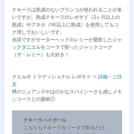
テキーラは熟成のないブランコが使われることが多
いですが、熟成テキーラのレポサド（2ヶ月以上の
熟成）やアネホ（1年以上に熟成）を使用してもコ
ク増しでおいしいです。
余談ですがモーターヘッドのレミーが愛飲した
ジャ
ックダニエル
をコーラで割ったジャックコーク
（
ザ・レミー
）も大好き！
クエルボ トラディショナル レポサド ⇒
詳細・ご注
文
樽のニュアンスやほのかなスパイシーさも感じメキ
シコーラとの愛称◎
テキーラハイボール
こちらもテキーラをソーダで割るだけ、