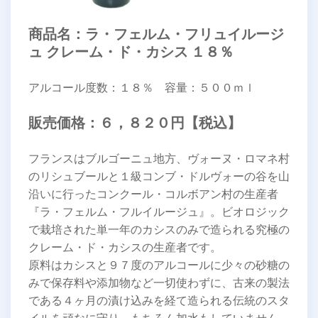
商品名：ラ・フェルム・フリュイルージ
ュ
クレーム・ド・カシス １８％
アルコール度数：１８％ 容量：５００ｍｌ
販売価格：６，８２０円【税込】
フランスはブルゴーニュ地方、ヴォーヌ・ロマネ村
のリシュブールと１級コンブ・ドルヴォーの谷を山
沿いに行ったコンクール・コルボアン村の生産者
『ラ・フェルム・フルイルージュ』。ビオロジック
で栽培された単一年のカシスのみで造られる究極の
クレーム・ド・カシスの生産者です。
原料はカシスと９７度のアルコールに少々の砂糖の
みで保存料や添加物など一切使わずに、古来の製法
である４ヶ月の漬け込みを経て造られる伝統のスタ