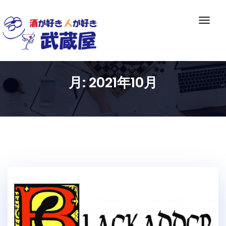
Skip
to
ナ
content
ビ
ゲ
ー
シ
月:
2021年10月
ョ
ン
切
り
替
え