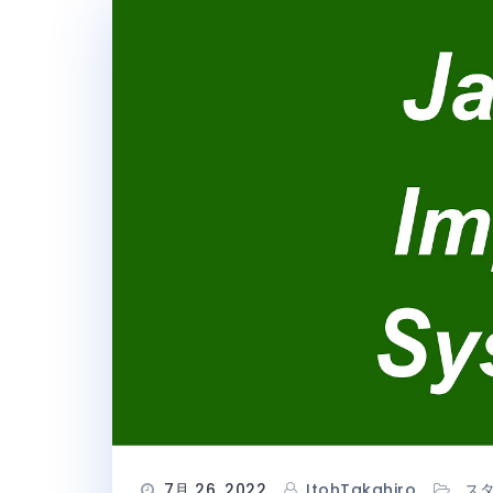
7月 26, 2022
ItohTakahiro
ス