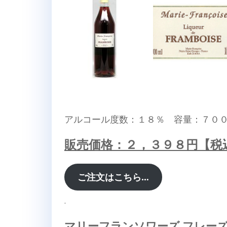
アルコール度数：１８％ 容量：７０
販売価格：２，３９８円【税
ご注文はこちら…
.
マリーフランソワーズ フレー