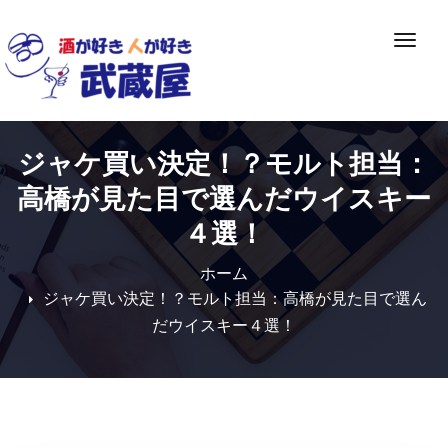
Skip
to
ナ
content
ビ
ゲ
ー
シ
ジャケ買い決定！？モルト担当：
ョ
ン
高橋が見た目で選んだウイスキー
切
４選！
り
替
ホーム
え
ジャケ買い決定！？モルト担当：高橋が見た目で選ん
だウイスキー４選！