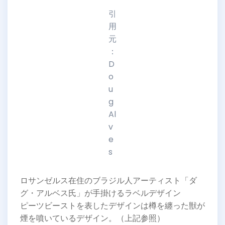
引
用
元
：
D
o
u
g
Al
v
e
s
ロサンゼルス在住のブラジル人アーティスト「ダ
グ・アルベス氏」が手掛けるラベルデザイン
ピーツビーストを表したデザインは樽を纏った獣が
煙を噴いているデザイン。（上記参照）