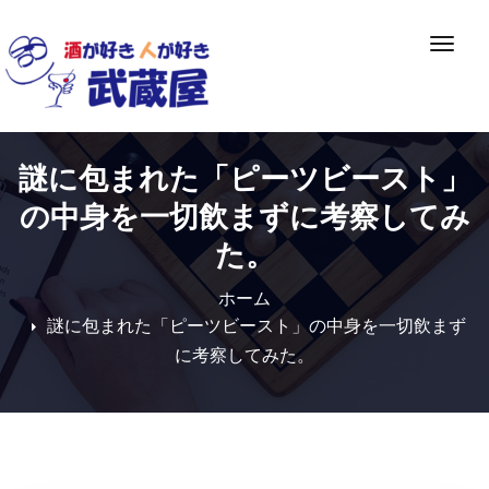
Skip
to
ナ
content
ビ
ゲ
ー
シ
謎に包まれた「ピーツビースト」
ョ
ン
の中身を一切飲まずに考察してみ
切
た。
り
替
ホーム
え
謎に包まれた「ピーツビースト」の中身を一切飲まず
に考察してみた。