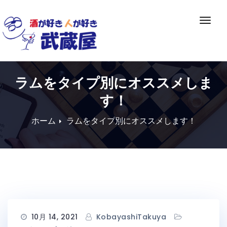
Skip
to
ナ
content
ビ
ゲ
ー
シ
ラムをタイプ別にオススメしま
ョ
ン
す！
切
り
ホーム
ラムをタイプ別にオススメします！
替
え
10月 14, 2021
KobayashiTakuya