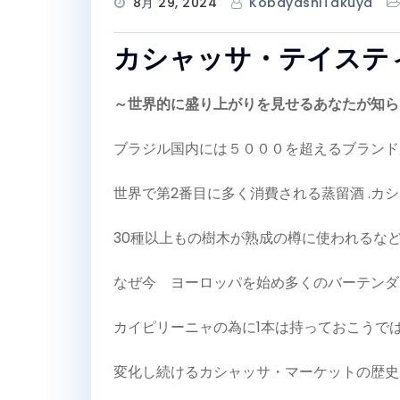
8月 29, 2024
KobayashiTakuya
カシャッサ・テイステ
～世界的に盛り上がりを見せるあなたが知ら
ブラジル国内には５０００を超えるブランド
世界で第2番目に多く消費される蒸留酒 .カ
30種以上もの樹木が熟成の樽に使われるな
なぜ今 ヨーロッパを始め多くのバーテンダ
カイピリーニャの為に1本は持っておこうで
変化し続けるカシャッサ・マーケットの歴史