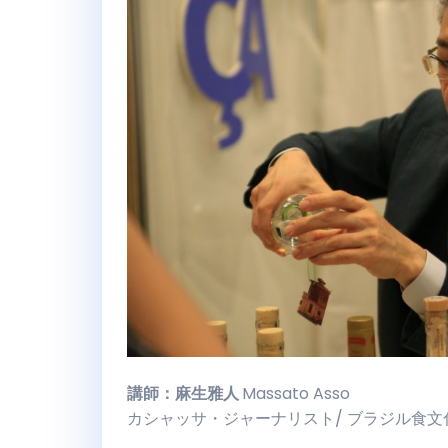
講師：麻生雅人
Massato Asso
カシャッサ・ジャーナリスト/ ブラジル食文