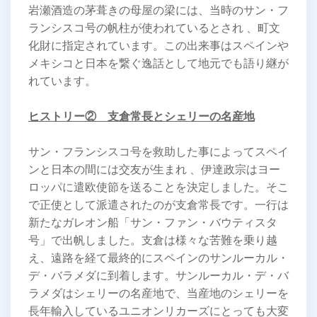
岩瀬酒造の茅葺きの母屋の梁には、当時のサン・フ
ランシスコ号の帆柱が使われているとされ 、町文
化財に指定されています。この出来事はスペインや
メキシコと日本を繋ぐ逸話として地元でも語り継が
れています。
ヒストリー② 支倉常長とシェリーの名産地
サン・フランシスコ号を救助した事によってスペイ
ンと日本の間には交友が生まれ 、伊達政宗はヨー
ロッパに遣欧使節を送ることを決定しました。そこ
で正使として派遣されたのが支倉常長です。一行は
新たなガレオン船「サン・ファン・バウティスタ
号」で出帆しました。支倉は様々な苦難を乗り越
え、遠路を経て最終的にスペインのサンルーカル・
デ・バラメダに到着します。サンルーカル・デ・バ
ラメダはシェリーの名産地で、当産地のシェリーを
長年輸入しているユニオンリカーズにとっても大変