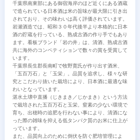
千葉県南東部にある御宿海岸のほど近くにある酒蔵
で造られている日本酒は米の旨味が最大限に引き出
されており、その味わいは高く評価されています。
岩瀬酒造では、昭和３０年代後半より本格的に日本
酒の貯蔵を行っている、熟成古酒の作り手でもあり
ます。看板ブランド「岩の井」は、清酒、熟成古酒
共に海外のコンペティションで数々の賞を受賞して
います。
千葉県長生郡長南町で牧野寛氏が作り出す酒米、
「五百万石」と「玉栄」。品質を追求し、様々な研
究とこだわり抜いた栽培により、日本酒に最適な味
わいとなっています。
湛水土壌中直播（じきまき／じかまき）という方法
で栽培された五百万石と玉栄。窒素の少ない環境で
育ち、出穂時の追肥を行わない事により、清酒にな
った際の雑味を抑える低タンパク質のお米に仕上が
っています。
また、品質向上のために倒伏を防ぐ肥培管理によ