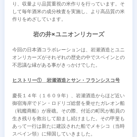
り、収量より品質重視の米作りを行っています。そ
して毎年酒米の成分検査を実施し、より高品質の米
作りをめざしています。
岩の井×ユニオンリカーズ
今回の日本酒コラボレーションは、岩瀬酒造とユニ
オンリカーズがそれぞれの歴史の中でスペインとの
不思議な縁がある事がきっかけでした。
ヒストリー① 岩瀬酒造とサン・フランシスコ号
慶長１４年（１６０９年）、岩瀬酒造からほど近い
御宿海岸でドン・ロドリゴ総督を乗せたガレオン船
（戦艦商船）が座礁。その際、付近の町民が船員の
生き残りを救出して励まし続けました。その甲斐も
あって一行は新たに建設された船でメキシコ（当時
スペイン領）に帰国していきました。