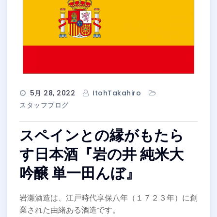
5月 28, 2022
ItohTakahiro
スタッフブログ
スペインとの縁がもたら
す日本酒『岩の井 純米大
吟醸 単一田んぼ』
岩瀬酒造は、江戸時代享保八年（１７２３年）に創
業された由緒ある酒造です。