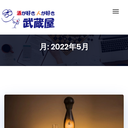
Skip
to
ナ
content
ビ
ゲ
ー
シ
月:
2022年5月
ョ
ン
切
り
替
え