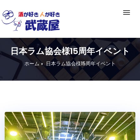
Skip
to
ナ
content
ビ
ゲ
ー
シ
日本ラム協会様15周年イベント
ョ
ン
ホーム
日本ラム協会様15周年イベント
切
り
替
え