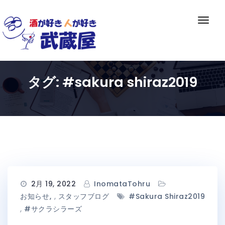
Skip
to
ナ
content
ビ
ゲ
ー
シ
タグ:
#sakura shiraz2019
ョ
ン
切
り
替
え
2月 19, 2022
InomataTohru
お知らせ
,
スタッフブログ
#sakura Shiraz2019
,
#サクラシラーズ