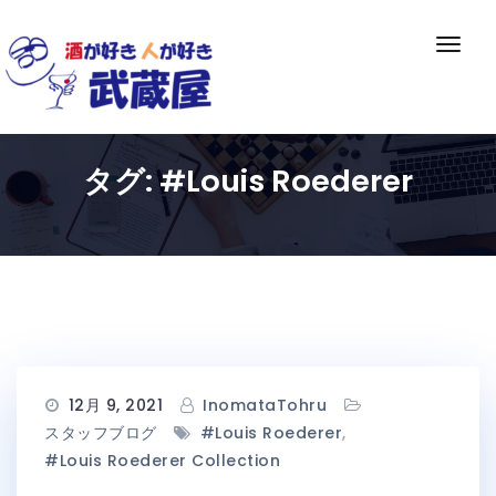
Skip
to
ナ
content
ビ
ゲ
ー
シ
タグ:
#Louis Roederer
ョ
ン
切
り
替
え
12月 9, 2021
InomataTohru
スタッフブログ
#Louis Roederer
,
#Louis Roederer Collection