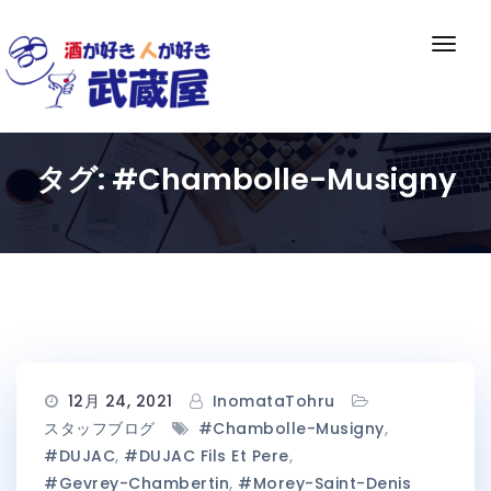
Skip
to
ナ
content
ビ
ゲ
ー
シ
タグ:
#Chambolle-Musigny
ョ
ン
切
り
替
え
12月 24, 2021
InomataTohru
スタッフブログ
#Chambolle-Musigny
,
#DUJAC
,
#DUJAC Fils Et Pere
,
#Gevrey-Chambertin
,
#Morey-Saint-Denis