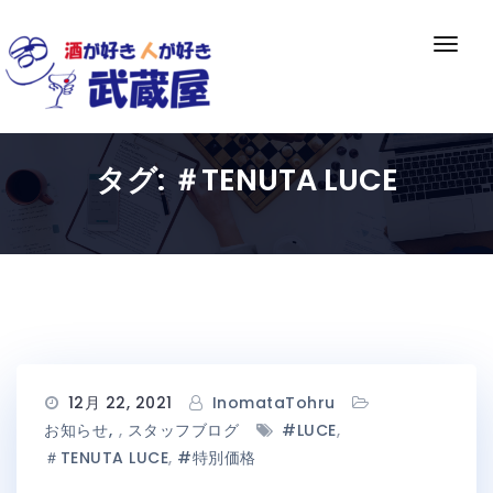
Skip
to
ナ
content
ビ
ゲ
ー
シ
タグ:
＃TENUTA LUCE
ョ
ン
切
り
替
え
12月 22, 2021
InomataTohru
お知らせ
,
スタッフブログ
#LUCE
,
＃TENUTA LUCE
,
#特別価格