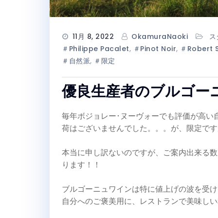
11月 8, 2022
OkamuraNaoki
ス
＃Philippe Pacalet
,
＃Pinot Noir
,
＃Robert S
＃自然派
,
＃限定
優良生産者のブルゴー
毎年ボジョレー･ヌーヴォーでも評価が高い
荷はございませんでした。。。が、限定です
本当に申し訳ないのですが、ご案内出来る数
ります！！
ブルゴーニュワインは特に値上げの波を受け
自分へのご褒美用に、レストランで美味しい