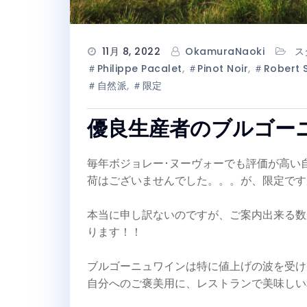
11月 8, 2022
OkamuraNaoki
ス
＃Philippe Pacalet
,
＃Pinot Noir
,
＃Robert S
＃自然派
,
＃限定
優良生産者のブルゴー
毎年ボジョレー･ヌーヴォーでも評価が高い
荷はございませんでした。。。が、限定です
本当に申し訳ないのですが、ご案内出来る数
ります！！
ブルゴーニュワインは特に値上げの波を受け
自分へのご褒美用に、レストランで美味しい