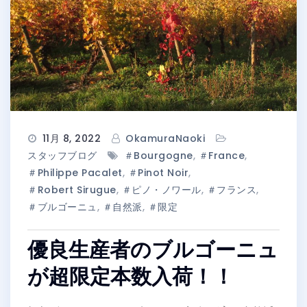
11月 8, 2022
OkamuraNaoki
スタッフブログ
＃Bourgogne
,
＃France
,
＃Philippe Pacalet
,
＃Pinot Noir
,
＃Robert Sirugue
,
＃ピノ・ノワール
,
＃フランス
,
＃ブルゴーニュ
,
＃自然派
,
＃限定
優良生産者のブルゴーニュ
が超限定本数入荷！！