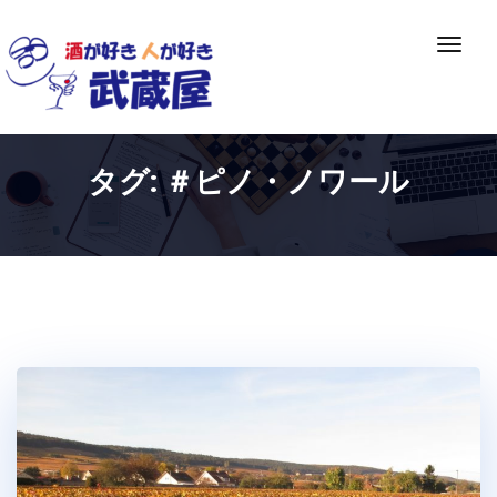
Skip
to
ナ
content
ビ
ゲ
ー
シ
タグ:
＃ピノ・ノワール
ョ
ン
切
り
替
え