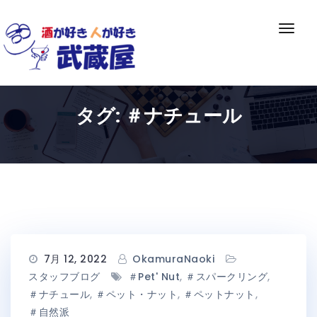
Skip
to
ナ
content
ビ
ゲ
ー
シ
タグ:
＃ナチュール
ョ
ン
切
り
替
え
7月 12, 2022
OkamuraNaoki
スタッフブログ
＃Pet' Nut
,
＃スパークリング
,
＃ナチュール
,
＃ペット・ナット
,
＃ペットナット
,
＃自然派