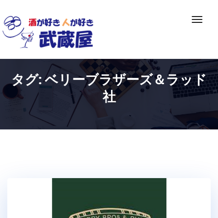
Skip
to
ナ
content
ビ
ゲ
ー
シ
タグ:
ベリーブラザーズ＆ラッド
ョ
ン
社
切
り
替
え