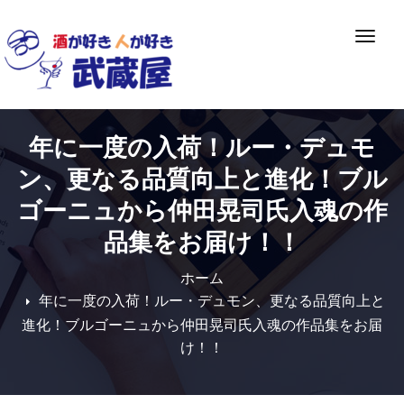
Skip
to
ナ
content
ビ
ゲ
ー
シ
年に一度の入荷！ルー・デュモ
ョ
ン
ン、更なる品質向上と進化！ブル
切
ゴーニュから仲田晃司氏入魂の作
り
品集をお届け！！
替
え
ホーム
年に一度の入荷！ルー・デュモン、更なる品質向上と
進化！ブルゴーニュから仲田晃司氏入魂の作品集をお届
け！！