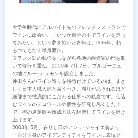
大学生時代にアルバイト先のフレンチレストランで
ワインに出会い、「いつか自分の手でワインを造っ
てみたい」という夢を抱いた青年は、1995年、頼
るつてもなく単身渡仏。
フランス語の勉強をしながら各地の醸造家の門を叩
いて修行を重ね、2000年 7月 7日、ブルゴーニュ
の地にルー･デュモンを設立しました。
仲田さんのワイン造りを特徴付けているのは、まさ
しく日本人職人的と言うべき、周りがあきれるほど
細部まで徹底的にこだわる仕事への執念です。仕込
むワインのテロワールや個性を研究し尽くした上
で、樽の選定眼や熟成方法を駆使してワインを磨き
上げます。
2003年 5月、在りし日のアンリ･ジャイエ翁より
「自分自身のアイデンティティをワインに表現せ