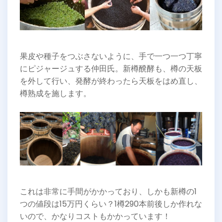
果皮や種子をつぶさないように、手で一つ一つ丁寧
にピジャージュする仲田氏。新樽醗酵も、樽の天板
を外して行い、発酵が終わったら天板をはめ直し、
樽熟成を施します。
これは非常に手間がかかっており、しかも新樽の1
つの値段は15万円くらい？1樽290本前後しか作れな
いので、かなりコストもかかっています！