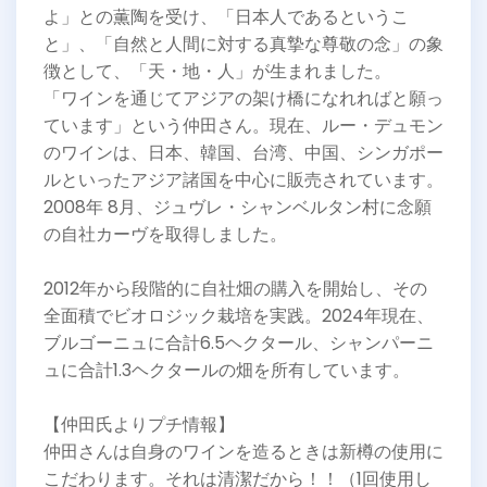
よ」との薫陶を受け、「日本人であるというこ
と」、「自然と人間に対する真摯な尊敬の念」の象
徴として、「天・地・人」が生まれました。
「ワインを通じてアジアの架け橋になれればと願っ
ています」という仲田さん。現在、ルー・デュモン
のワインは、日本、韓国、台湾、中国、シンガポー
ルといったアジア諸国を中心に販売されています。
2008年 8月、ジュヴレ・シャンベルタン村に念願
の自社カーヴを取得しました。
2012年から段階的に自社畑の購入を開始し、その
全面積でビオロジック栽培を実践。2024年現在、
ブルゴーニュに合計6.5ヘクタール、シャンパーニ
ュに合計1.3ヘクタールの畑を所有しています。
【仲田氏よりプチ情報】
仲田さんは自身のワインを造るときは新樽の使用に
こだわります。それは清潔だから！！（1回使用し