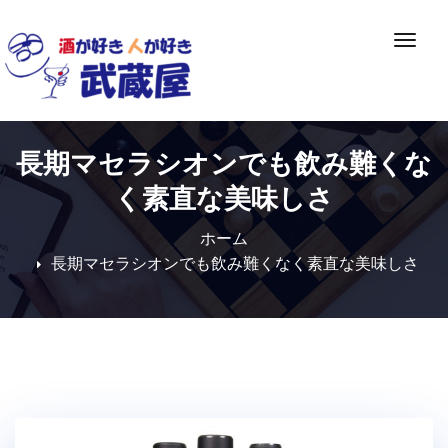
Skip
to
ナ
content
ビ
ゲ
ー
シ
長期マセラシオンでも飲み難くな
ョ
ン
く素直な美味しさ
切
り
ホーム
替
長期マセラシオンでも飲み難くなく素直な美味しさ
え