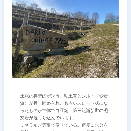
土壌は典型的ポンカ。粘土質とシルト（砂岩
質）が押し固められ、もろいスレート状にな
ったものが主体で白亜紀～第三紀漸新世の泥
灰岩が混じり込んでいます。
ミネラルが豊富で痩せている。適度に水分を