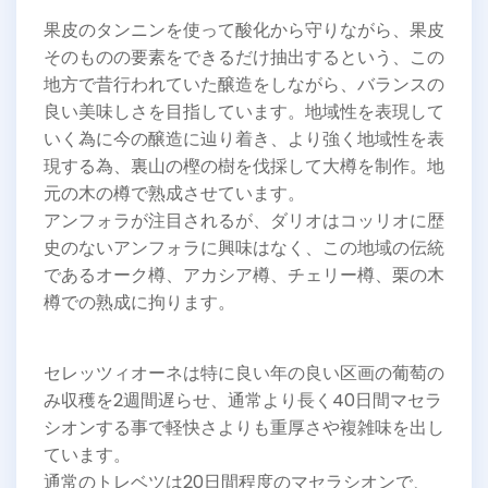
果皮のタンニンを使って酸化から守りながら、果皮
そのものの要素をできるだけ抽出するという、この
地方で昔行われていた醸造をしながら、バランスの
良い美味しさを目指しています。地域性を表現して
いく為に今の醸造に辿り着き、より強く地域性を表
現する為、裏山の樫の樹を伐採して大樽を制作。地
元の木の樽で熟成させています。
アンフォラが注目されるが、ダリオはコッリオに歴
史のないアンフォラに興味はなく、この地域の伝統
であるオーク樽、アカシア樽、チェリー樽、栗の木
樽での熟成に拘ります。
セレッツィオーネは特に良い年の良い区画の葡萄の
み収穫を2週間遅らせ、通常より長く40日間マセラ
シオンする事で軽快さよりも重厚さや複雑味を出し
ています。
通常のトレベツは20日間程度のマセラシオンで、