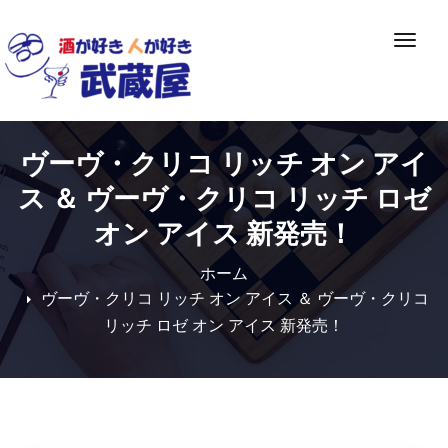
Skip
to
ナ
content
ビ
ゲ
ー
シ
ヴーヴ・クリコ リッチ オン アイ
ョ
ン
ス ＆ ヴーヴ・クリコ リッチ ロゼ
切
オン アイス 新発売！
り
替
ホーム
え
ヴーヴ・クリコ リッチ オン アイス ＆ ヴーヴ・クリコ
リッチ ロゼ オン アイス 新発売！