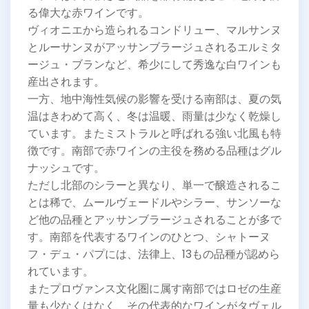
る偉大な赤ワインです。
ヴィオニエから造られるコンドリュー、マルサンヌ
とルーサンヌがアッサンブラージュされるエルミタ
ージュ・ブランなど、希少にして秀逸な白ワインも
産出されます。
一方、地中海性気候の影響を受ける南部は、夏の気
温はきわめて高く、冬は温暖、雨量は少なく乾燥し
ています。またミストラルと呼ばれる強い北風も特
徴です。南部で赤ワインの主役を務める品種はグル
ナッシュです。
ただし北部のシラーと異なり、単一で醸造されるこ
とは稀で、ムールヴェードルやシラー、サンソーな
ど他の品種とアッサンブラージュされることが多で
す。南部を代表するワインのひとつ、シャトーヌ
フ・デュ・パプには、法律上、13もの品種が認めら
れています。
またプロヴァンス文化圏に属す南部ではロゼの生産
量も少なくはなく、その代表的なワインがタヴェル