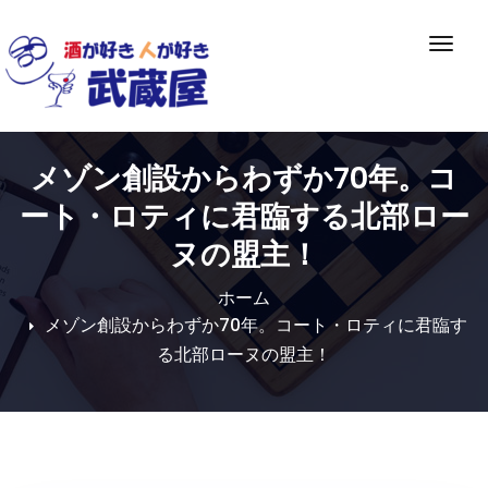
Skip
to
ナ
content
ビ
ゲ
ー
シ
メゾン創設からわずか70年。コ
ョ
ン
ート・ロティに君臨する北部ロー
切
ヌの盟主！
り
替
ホーム
え
メゾン創設からわずか70年。コート・ロティに君臨す
る北部ローヌの盟主！