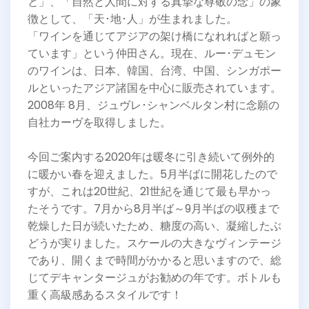
と」、「自然と人間に対する真摯な尊敬の念」の象
徴として、「天･地･人」が生まれました。
「ワインを通じてアジアの架け橋になれればと願っ
ています」という仲田さん。現在、ルー･デュモン
のワインは、日本、韓国、台湾、中国、シンガポー
ルといったアジア諸国を中心に販売されています。
2008年 8月、ジュヴレ･シャンベルタン村に念願の
自社カーヴを取得しました。
今回ご案内する2020年は暖冬に引き続いて例外的
に暖かい春を迎えました。5月半ばに開花したので
すが、これは20世紀、21世紀を通じて最も早かっ
たそうです。7月から8月半ば～9月半ばの収穫まで
乾燥した日が続いたため、糖度の高い、凝縮したぶ
どうが実りました。スケールの大きなヴィンテージ
であり、開くまで時間がかかると思いますので、総
じてデキャンタージュがお勧めの年です。ボトルも
重く高級感あるスタイルです！