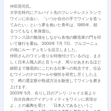
仲田晃司氏。
大学生時代にアルバイト先のフレンチレストランで
ワインに出会い、「いつか自分の手でワインを造っ
てみたい」という夢を抱いた青年は、1995年、頼
るつてもなく単身渡仏。
フランス語の勉強をしながら各地の醸造家の門を叩
いて修行を重ね、2000年 7月 7日、ブルゴーニュ
の地にルー･デュモンを設立しました。
仲田さんのワイン造りを特徴付けているのは、まさ
しく日本人職人的と言うべき、周りがあきれるほど
細部まで徹底的にこだわる仕事への執念です。仕込
むワインのテロワールや個性を研究し尽くした上
で、樽の選定眼や熟成方法を駆使してワインを磨き
上げます。
2003年 5月、在りし日のアンリ･ジャイエ翁より
「自分自身のアイデンティティをワインに表現せ
よ」との薫陶を受け、「日本人であるというこ