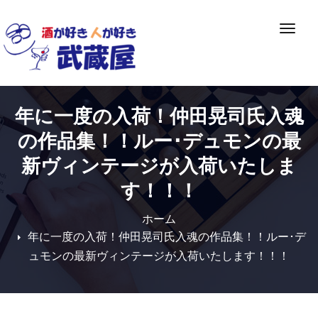
Skip
to
ナ
content
ビ
ゲ
ー
シ
年に一度の入荷！仲田晃司氏入魂
ョ
ン
の作品集！！ルー･デュモンの最
切
新ヴィンテージが入荷いたしま
り
す！！！
替
え
ホーム
年に一度の入荷！仲田晃司氏入魂の作品集！！ルー･デ
ュモンの最新ヴィンテージが入荷いたします！！！