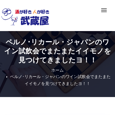
Skip
to
ナ
content
ビ
ゲ
ー
シ
ペルノ･リカール・ジャパンのワ
ョ
ン
イン試飲会でまたまたイイモノを
切
見つけてきましたヨ！！
り
替
ホーム
え
ペルノ･リカール・ジャパンのワイン試飲会でまたまた
イイモノを見つけてきましたヨ！！