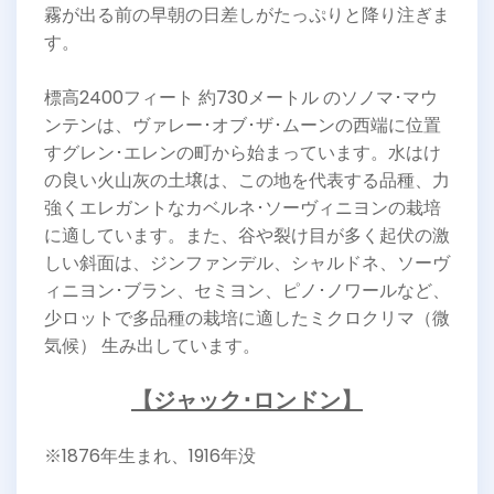
霧が出る前の早朝の日差しがたっぷりと降り注ぎま
す。
標高2400フィート 約730メートル のソノマ･マウ
ンテンは、ヴァレー･オブ･ザ･ムーンの西端に位置
すグレン･エレンの町から始まっています。水はけ
の良い火山灰の土壌は、この地を代表する品種、力
強くエレガントなカベルネ･ソーヴィニヨンの栽培
に適しています。また、谷や裂け目が多く起伏の激
しい斜面は、ジンファンデル、シャルドネ、ソーヴ
ィニヨン･ブラン、セミヨン、ピノ･ノワールなど、
少ロットで多品種の栽培に適したミクロクリマ（微
気候） 生み出しています。
【ジャック･ロンドン】
※1876年生まれ、1916年没