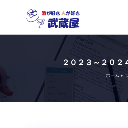
Skip
to
content
２０２３～２０２
ホーム