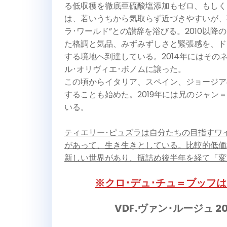
る低収穫を徹底亜硫酸塩添加もゼロ、もしくは
は、若いうちから気取らず近づきやすいが、
ラ･ワールド”との讃辞を浴びる。2010以
た格調と気品、みずみずしさと緊張感を、ド
する境地へ到達している。2014年にはその
ル･オリヴィエ･ボノムに譲った。
この頃からイタリア、スペイン、ジョージア
することも始めた。2019年には兄のジャ
いる。
ティエリー･ピュズラは自分たちの目指すワ
があって、生き生きとしている。比較的低価
新しい世界があり、瓶詰め後半年を経て「変
※クロ･デュ･チュ＝ブッフ
VDF.ヴァン･ルージュ 2