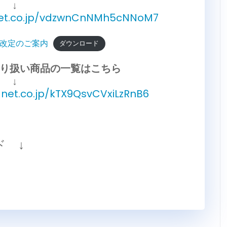
↓
-net.co.jp/vdzwnCnNMh5cNNoM7
改定のご案内
ダウンロード
り扱い商品の一覧はこちら
↓
-net.co.jp/kTX9QsvCVxiLzRnB6
ド ↓