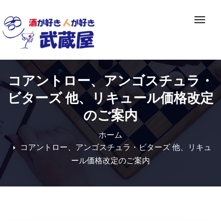
Skip
to
ナ
content
ビ
ゲ
ー
シ
コアントロー、アンゴスチュラ・
ョ
ン
ビターズ 他、リキュール価格改定
切
のご案内
り
替
ホーム
え
コアントロー、アンゴスチュラ・ビターズ 他、リキュ
ール価格改定のご案内