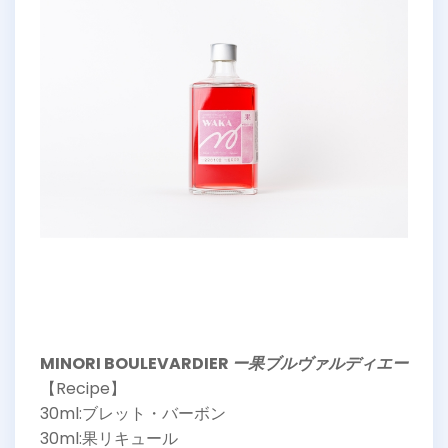
MINORI BOULEVARDIER
ー果ブルヴァルディエー
【Recipe】
30ml:ブレット・バーボン
30ml:果リキュール