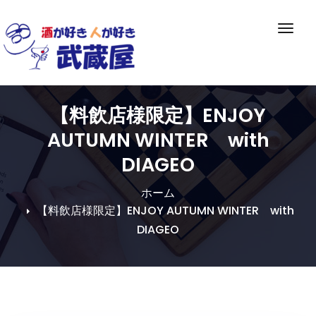
Skip
to
ナ
content
ビ
ゲ
ー
シ
【料飲店様限定】ENJOY
ョ
ン
AUTUMN WINTER with
切
DIAGEO
り
替
ホーム
え
【料飲店様限定】ENJOY AUTUMN WINTER with
DIAGEO