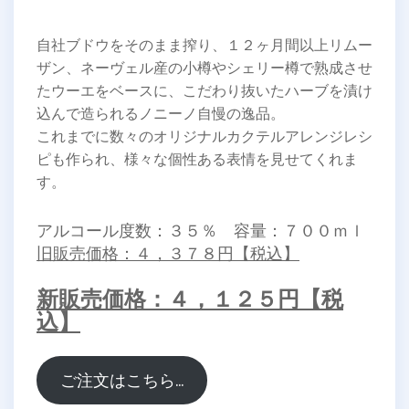
自社ブドウをそのまま搾り、１２ヶ月間以上リムー
ザン、ネーヴェル産の小樽やシェリー樽で熟成させ
たウーエをベースに、こだわり抜いたハーブを漬け
込んで造られるノニーノ自慢の逸品。
これまでに数々のオリジナルカクテルアレンジレシ
ピも作られ、様々な個性ある表情を見せてくれま
す。
アルコール度数：３５％ 容量：７００ｍｌ
旧販売価格：４，３７８円【税込】
新販売価格：４，１２５円【税
込】
ご注文はこちら…