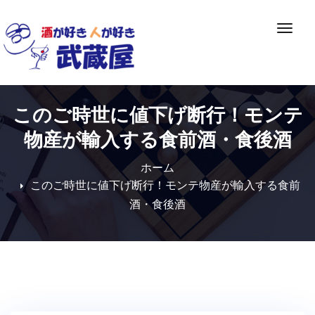
Skip
to
ナ
content
ビ
ゲ
ー
シ
このご時世に値下げ断行！モンテ
ョ
ン
物産が輸入する食前酒・食後酒
切
り
ホーム
替
このご時世に値下げ断行！モンテ物産が輸入する食前
え
酒・食後酒