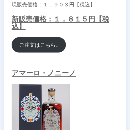
現販売価格：１，９０３円【税込】
新販売価格：１，８１５円【税
込】
ご注文はこちら…
.
アマーロ・ノニーノ