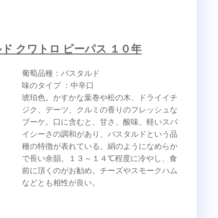
ド クワトロ ピーパス １０年
葡萄品種：バスタルド
味のタイプ ：中辛口
琥珀色。かすかな葉巻や松の木、ドライイチ
ジク、デーツ、クルミの香りのフレッシュな
ブーケ。口に含むと、甘さ、酸味、軽いスパ
イシーさの調和があり、バスタルドという品
種の特徴が表れている。絹のようになめらか
で長い余韻。１３～１４℃程度に冷やし、食
前に頂くのがお勧め。チーズやスモークハム
などとも相性が良い。