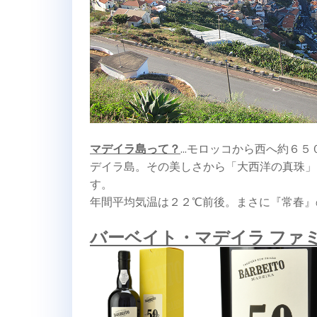
マデイラ島って？
…モロッコから西へ約６５
デイラ島。その美しさから「大西洋の真珠」
す。
年間平均気温は２２℃前後。まさに『常春』
バーベイト・マデイラ ファミ