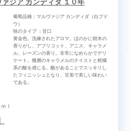
ァジア カンディダ １０年
葡萄品種：マルヴァジア カンディダ（白ブド
ウ）
味のタイプ ：甘口
黄金色。洗練されたアロマ。ほのかに樹木の
香りがし、アプリコット、アニス、キャラメ
ル、レーズンの香り。非常になめらかでデリ
ケート。幾層のキャラメルのテイストと柑橘
系の酸を感じる。酸があることでスッキリし
たフィニッシュとなり、甘美で美しい味わい
である。
０ｍｌ
】