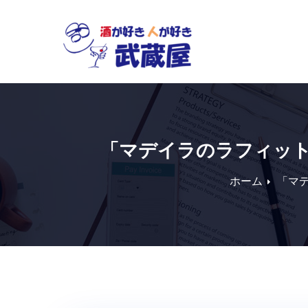
Skip
to
content
「マデイラのラフィッ
ホーム
「マ