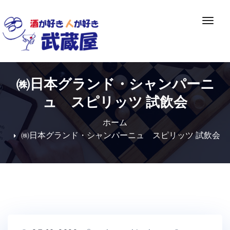
Skip
to
ナ
content
ビ
ゲ
ー
シ
㈱日本グランド・シャンパーニ
ョ
ン
ュ スピリッツ 試飲会
切
り
ホーム
替
㈱日本グランド・シャンパーニュ スピリッツ 試飲会
え