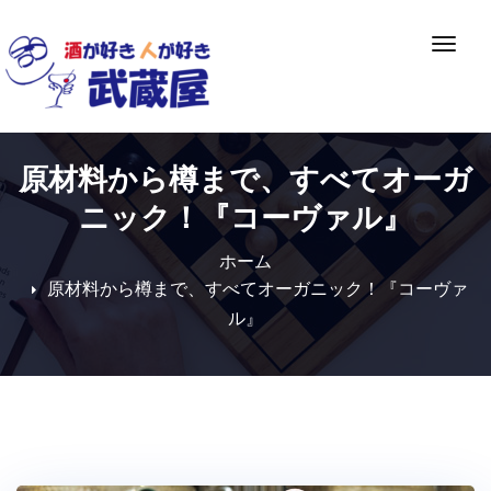
Skip
to
ナ
content
ビ
ゲ
ー
シ
原材料から樽まで、すべてオーガ
ョ
ン
ニック！『コーヴァル』
切
り
ホーム
替
原材料から樽まで、すべてオーガニック！『コーヴァ
え
ル』