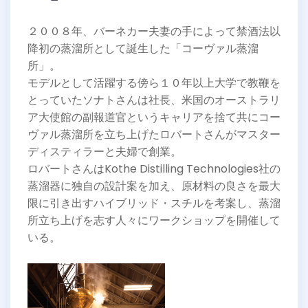
２００８年、バーネカー夫妻の手によって禁酒法以
降初の蒸溜所として誕生した「コーヴァル蒸溜
所」。
モデルとして活躍する傍ら１０年以上大学で教鞭を
とっていたソナトさんは社長、米国のオーストラリ
ア大使館の副報道官というキャリアを捨て共にコー
ヴァル蒸溜所を立ち上げたロバートさんがマスター
ディスティラーと夫婦で創業。
ロバートさんはKothe Distilling Technologies社の
蒸溜器に独自の設計案を加え、原材料の良さを最大
限に引き出すハイブリッド・スチルを考案し、蒸溜
所立ち上げを志す人々にワークショップを開催して
いる。