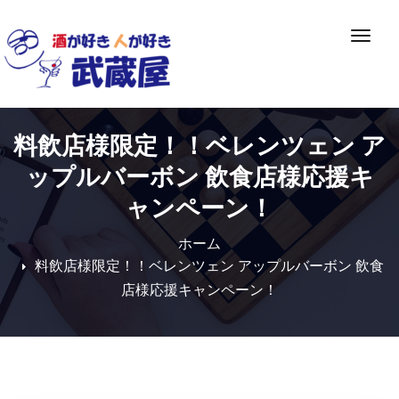
Skip
to
ナ
content
ビ
ゲ
ー
シ
料飲店様限定！！ベレンツェン ア
ョ
ン
ップルバーボン 飲食店様応援キ
切
ャンペーン！
り
替
ホーム
え
料飲店様限定！！ベレンツェン アップルバーボン 飲食
店様応援キャンペーン！