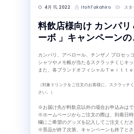
4月 11, 2022
ItohTakahiro
スタ
料飲店様向け カンパ
ーボ 」キャンペーンの
カンパリ、アペロール、チンザノ プロセッ
シャツやメモ帳が当たるスクラッチくじキッ
また、各ブランドオフィシャルＴｗｉｔｔｅ
（対象ドリンクをご注文のお客様に、スクラッチ
さい。）
※お届け先が料飲店以外の場合お申込みはで
※ホームページからご注文の際は、到着日時
欄にご希望のグッズを記入してご注文くださ
※景品が終了次第、キャンペーンも終了とさ