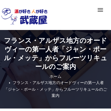
Skip
to
ナ
content
ビ
ゲ
ー
シ
フランス・アルザス地方のオード
ョ
ン
ヴィーの第一人者「ジャン・ポー
切
ル・メッテ」からフルーツリキュ
り
ールのご案内
替
え
ホーム
フランス・アルザス地方のオードヴィーの第一人者
「ジャン・ポール・メッテ」からフルーツリキュールのご
案内