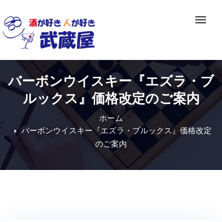
Skip
to
ナ
content
ビ
ゲ
ー
シ
バーボンウイスキー『エズラ・ブ
ョ
ン
ルックス』価格改定のご案内
切
り
ホーム
替
バーボンウイスキー『エズラ・ブルックス』価格改定
え
のご案内