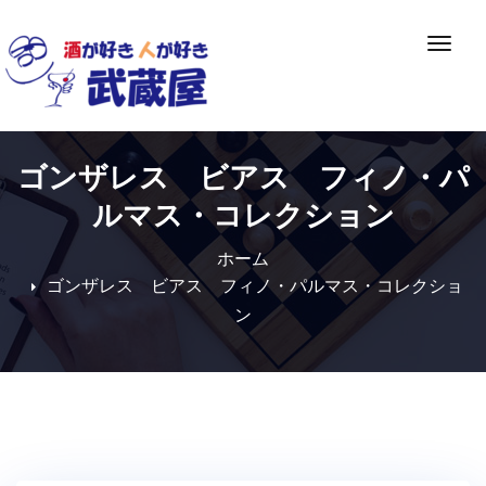
Skip
to
ナ
content
ビ
ゲ
ー
シ
ゴンザレス ビアス フィノ・パ
ョ
ン
ルマス・コレクション
切
り
ホーム
替
ゴンザレス ビアス フィノ・パルマス・コレクショ
え
ン