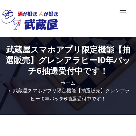
Skip
to
ナ
content
ビ
ゲ
ー
シ
武蔵屋スマホアプリ限定機能【抽
ョ
ン
選販売】グレンアラヒー10年バッ
切
チ6抽選受付中です！
り
替
ホーム
え
武蔵屋スマホアプリ限定機能【抽選販売】グレンアラ
ヒー10年バッチ6抽選受付中です！