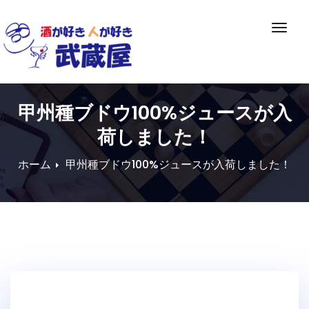
Skip
to
ナ
content
ビ
ゲ
ー
シ
甲州種ブドウ100%ジュースが入
ョ
ン
荷しました！
切
り
ホーム
甲州種ブドウ100%ジュースが入荷しました！
替
え