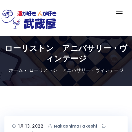
Skip
to
ナ
content
ビ
ゲ
ー
シ
ローリストン アニバサリー・ヴ
ョ
ン
ィンテージ
切
り
ホーム
ローリストン アニバサリー・ヴィンテージ
替
え
1月 13, 2022
NakashimaTakeshi