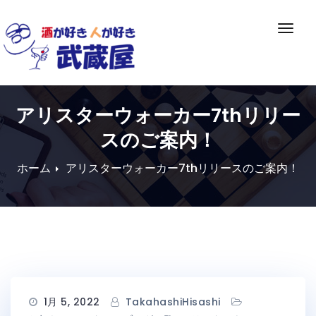
Skip
to
ナ
content
ビ
ゲ
ー
シ
アリスターウォーカー7thリリー
ョ
ン
スのご案内！
切
り
ホーム
アリスターウォーカー7thリリースのご案内！
替
え
1月 5, 2022
TakahashiHisashi