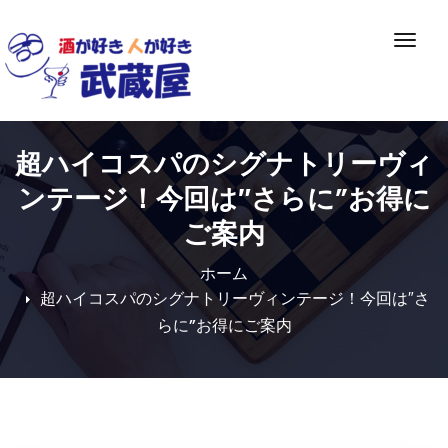
Skip
to
ナ
content
ビ
ゲ
ー
シ
超ハイコスパのシグナトリーヴィ
ョ
ン
ンテージ！今回は″さらに”お得に
切
ご案内
り
替
ホーム
え
超ハイコスパのシグナトリーヴィンテージ！今回は″さ
らに”お得にご案内