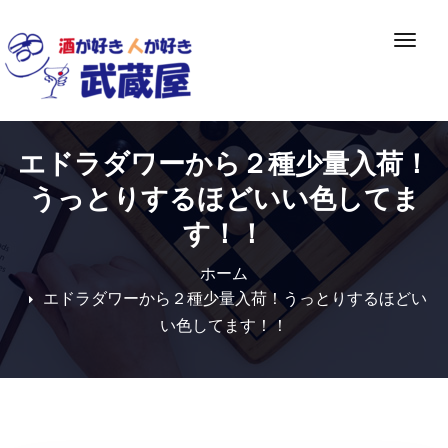
Skip
to
ナ
content
ビ
ゲ
ー
シ
エドラダワーから２種少量入荷！
ョ
ン
うっとりするほどいい色してま
切
す！！
り
替
ホーム
え
エドラダワーから２種少量入荷！うっとりするほどい
い色してます！！