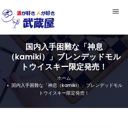
Skip
to
ナ
content
ビ
ゲ
ー
シ
国内入手困難な「神息
ョ
ン
（kamiki）」ブレンデッドモル
切
トウイスキー限定発売！
り
替
ホーム
え
国内入手困難な「神息（kamiki）」ブレンデッドモル
トウイスキー限定発売！