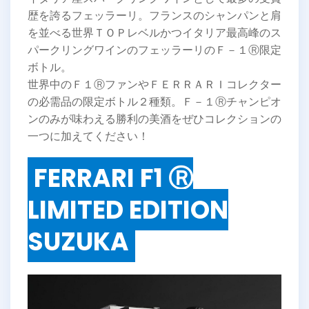
歴を誇るフェッラーリ。フランスのシャンパンと肩
を並べる世界ＴＯＰレベルかつイタリア最高峰のス
パークリングワインのフェッラーリのＦ－１Ⓡ限定
ボトル。
世界中のＦ１ⓇファンやＦＥＲＲＡＲＩコレクター
の必需品の限定ボトル２種類。Ｆ－１Ⓡチャンピオ
ンのみが味わえる勝利の美酒をぜひコレクションの
一つに加えてください！
FERRARI F1 Ⓡ
LIMITED EDITION
SUZUKA