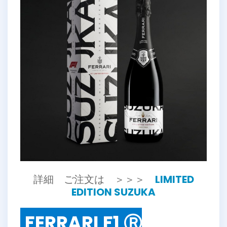
詳細 ご注文は ＞＞＞
LIMITED
EDITION SUZUKA
FERRARI F1 Ⓡ