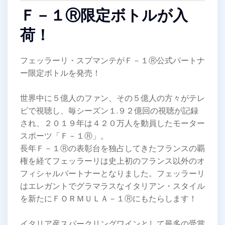
Ｆ－１Ⓡ限定ボトルが入
荷！
フェッラーリ・スプマンテがＦ－１Ⓡ公式パートナ
ー限定ボトルを発売！
世界中に５億人のファン、その５億人の方々がテレ
ビで視聴し、毎シーズン１.９２億回の視聴が記録
され、２０１９年は４２０万人を動員したモーター
スポーツ「Ｆ－１Ⓡ」。
長年Ｆ－１Ⓡの表彰台を独占してきたフランスの覇
権を経てフェッラーリは史上初のフランス以外のオ
フィシャルパートナーとなりました。フェッラーリ
はエレガントでグラマラスなイタリアン・スタイル
を新たにＦＯＲＭＵＬＡ－１Ⓡにもたらします！
イタリア産スパークリングワインとして最多の受賞