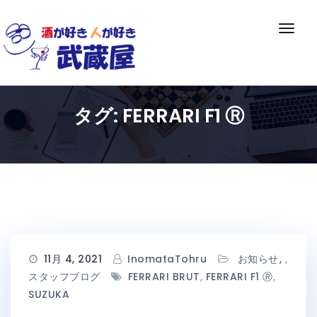
Skip
to
ナ
content
ビ
ゲ
ー
シ
タグ:
FERRARI F1 Ⓡ
ョ
ン
切
り
替
え
11月 4, 2021
InomataTohru
お知らせ
,
スタッフブログ
FERRARI BRUT
,
FERRARI F1 Ⓡ
,
SUZUKA