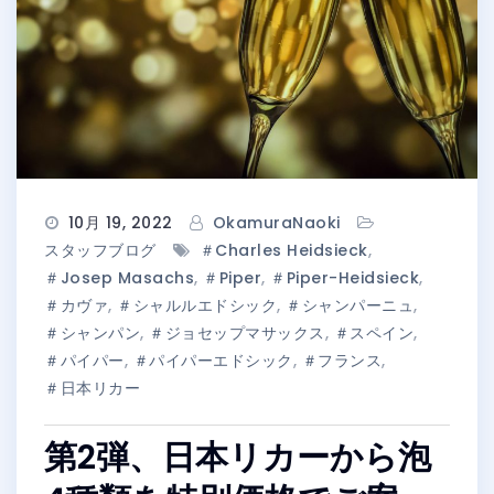
10月 19, 2022
OkamuraNaoki
スタッフブログ
＃Charles Heidsieck
,
＃Josep Masachs
,
＃Piper
,
＃Piper-Heidsieck
,
＃カヴァ
,
＃シャルルエドシック
,
＃シャンパーニュ
,
＃シャンパン
,
＃ジョセップマサックス
,
＃スペイン
,
＃パイパー
,
＃パイパーエドシック
,
＃フランス
,
＃日本リカー
第2弾、日本リカーから泡