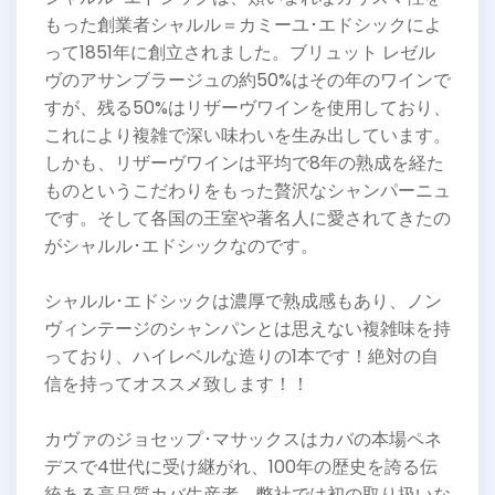
もった創業者シャルル＝カミーユ･エドシックによ
って1851年に創立されました。ブリュット レゼル
ヴのアサンブラージュの約50%はその年のワインで
すが、残る50%はリザーヴワインを使用しており、
これにより複雑で深い味わいを生み出しています。
しかも、リザーヴワインは平均で8年の熟成を経た
ものというこだわりをもった贅沢なシャンパーニュ
です。そして各国の王室や著名人に愛されてきたの
がシャルル･エドシックなのです。
シャルル･エドシックは濃厚で熟成感もあり、ノン
ヴィンテージのシャンパンとは思えない複雑味を持
っており、ハイレベルな造りの1本です！絶対の自
信を持ってオススメ致します！！
カヴァのジョセップ･マサックスはカバの本場ペネ
デスで4世代に受け継がれ、100年の歴史を誇る伝
統ある高品質カバ生産者。弊社では初の取り扱いな