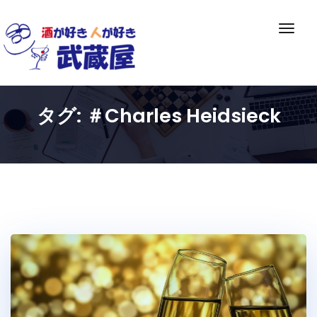
Skip
to
ナ
content
ビ
ゲ
ー
シ
タグ:
＃Charles Heidsieck
ョ
ン
切
り
替
え