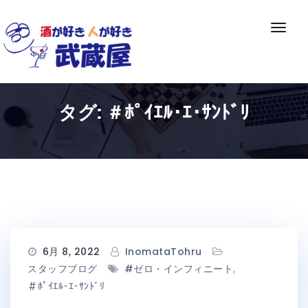
Skip
to
ナ
content
ビ
ゲ
ー
シ
タグ:
＃ﾎﾟｲｴﾙ･ｴ･ｻﾝﾄﾞﾘ
ョ
ン
切
り
替
え
6月 8, 2022
InomataTohru
スタッフブログ
#ゼロ・インフィニート
,
＃ﾎﾟｲｴﾙ･ｴ･ｻﾝﾄﾞﾘ