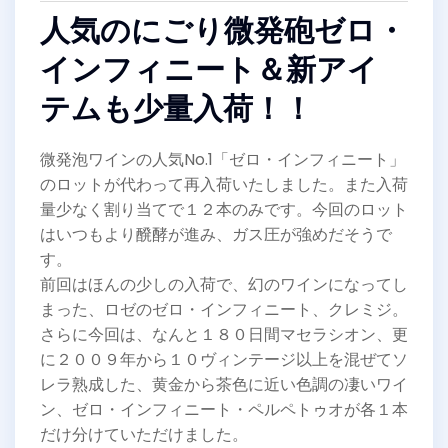
人気のにごり微発砲ゼロ・
インフィニート＆新アイ
テムも少量入荷！！
微発泡ワインの人気No.1「ゼロ・インフィニート」
のロットが代わって再入荷いたしました。また入荷
量少なく割り当てで１２本のみです。今回のロット
はいつもより醗酵が進み、ガス圧が強めだそうで
す。
前回はほんの少しの入荷で、幻のワインになってし
まった、ロゼのゼロ・インフィニート、クレミジ。
さらに今回は、なんと１８０日間マセラシオン、更
に２００９年から１０ヴィンテージ以上を混ぜてソ
レラ熟成した、黄金から茶色に近い色調の凄いワイ
ン、ゼロ・インフィニート・ペルペトゥオが各１本
だけ分けていただけました。