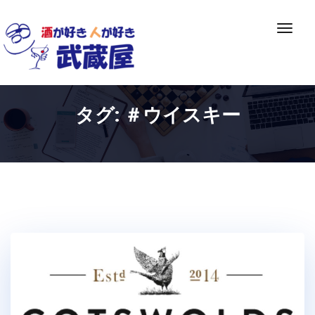
Skip
to
ナ
content
ビ
ゲ
ー
シ
タグ:
＃ウイスキー
ョ
ン
切
り
替
え