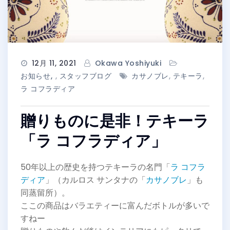
12月 11, 2021
Okawa Yoshiyuki
お知らせ
,
スタッフブログ
カサノブレ
,
テキーラ
,
ラ コフラディア
贈りものに是非！テキーラ
「ラ コフラディア」
50年以上の歴史を持つテキーラの名門「
ラ コフラ
ディア
」（カルロス サンタナの「
カサノブレ
」も
同蒸留所）。
ここの商品はバラエティーに富んだボトルが多いで
すねー