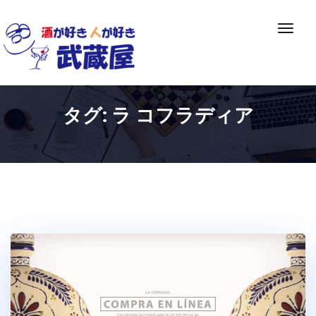
Skip
to
ナ
content
ビ
ゲ
ー
シ
タグ:
ラ コフラディア
ョ
ン
切
り
替
え